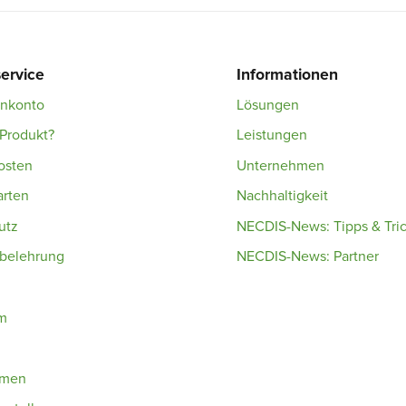
ervice
Informationen
enkonto
Lösungen
Produkt?
Leistungen
osten
Unternehmen
arten
Nachhaltigkeit
utz
NECDIS-News: Tipps & Tri
sbelehrung
NECDIS-News: Partner
m
hmen