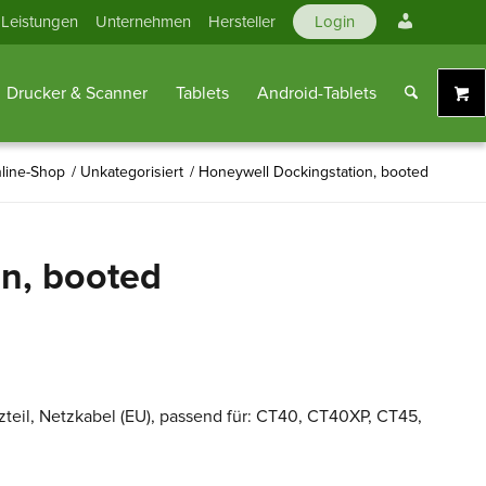
Mein
Leistungen
Unternehmen
Hersteller
Login
Konto
Drucker & Scanner
Tablets
Android-Tablets
line-Shop
/
Unkategorisiert
/
Honeywell Dockingstation, booted
n, booted
tzteil, Netzkabel (EU), passend für: CT40, CT40XP, CT45,