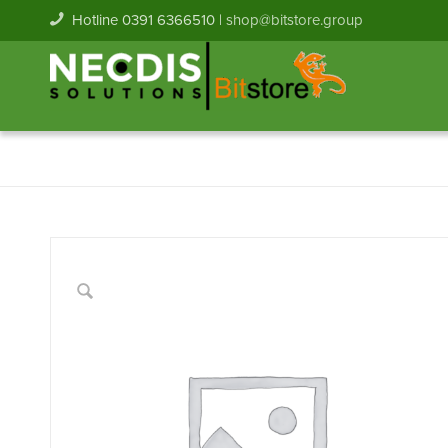
Hotline 0391 6366510 |
shop@bitstore.group