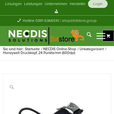
Lösungen
Leistungen
Unternehmen
Hersteller
Login
Mein
Konto
Hotline 0391 6366510 |
shop@bitstore.group
Sie sind hier:
Startseite
/
NECDIS Online-Shop
/
Unkategorisiert
/
Honeywell Druckkopf, 24 Punkte/mm (600dpi)