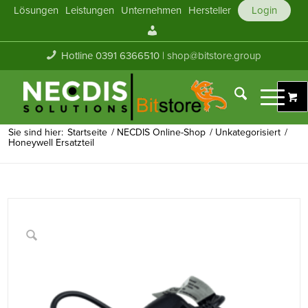
Lösungen
Leistungen
Unternehmen
Hersteller
Login
Mein
Konto
Hotline 0391 6366510 |
shop@bitstore.group
Sie sind hier:
Startseite
/
NECDIS Online-Shop
/
Unkategorisiert
/
Honeywell Ersatzteil