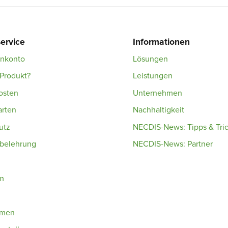
ervice
Informationen
enkonto
Lösungen
Produkt?
Leistungen
osten
Unternehmen
arten
Nachhaltigkeit
utz
NECDIS-News: Tipps & Tri
sbelehrung
NECDIS-News: Partner
m
hmen