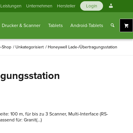
Mein
Leistungen
Unternehmen
Hersteller
Login
Konto
Drucker & Scanner
Tablets
Android-Tablets
e-Shop
/
Unkategorisiert
/
Honeywell Lade-/Übertragungsstation
agungsstation
te: 100 m, für bis zu 3 Scanner, Multi-Interface (RS-
ssend für: Granit(…)