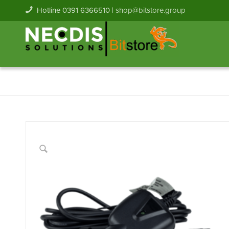
Hotline 0391 6366510 |
shop@bitstore.group