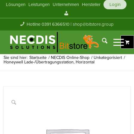
Lösungen
Leistungen
Unternehmen
Hersteller
Login
Mein
Konto
Hotline 0391 6366510 |
shop@bitstore.group
Sie sind hier:
Startseite
/
NECDIS Online-Shop
/
Unkategorisiert
/
Honeywell Lade-/Übertragungsstation, Horizontal