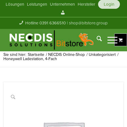
Lösungen
Leistungen
Unternehmen
Hersteller
Login
Mein
Konto
Hotline 0391 6366510 |
shop@bitstore.group
Sie sind hier:
Startseite
/
NECDIS Online-Shop
/
Unkategorisiert
/
Honeywell Ladestation, 4-Fach