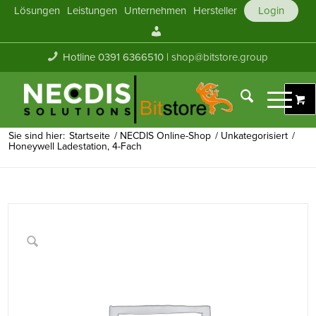
Lösungen
Leistungen
Unternehmen
Hersteller
Login
Mein
Konto
Hotline 0391 6366510 |
shop@bitstore.group
Sie sind hier:
Startseite
/
NECDIS Online-Shop
/
Unkategorisiert
/
Honeywell Ladestation, 4-Fach