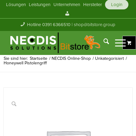
Lösungen
Leistungen
Unternehmen
Hersteller
Login
Mein
Konto
Hotline 0391 6366510 |
shop@bitstore.group
Sie sind hier:
Startseite
/
NECDIS Online-Shop
/
Unkategorisiert
/
Honeywell Pistolengriff