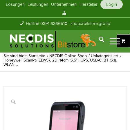
Lösungen
Leistungen
Unternehmen
Hersteller
Login
Mein
Konto
Hotline 0391 6366510 |
shop@bitstore.group
Sie sind hier:
Startseite
/
NECDIS Online-Shop
/
Unkategorisiert
/
Honeywell ScanPal EDA57, 2D, 14cm (5,5”), GPS, USB-C, BT (5.1),
WLAN,...