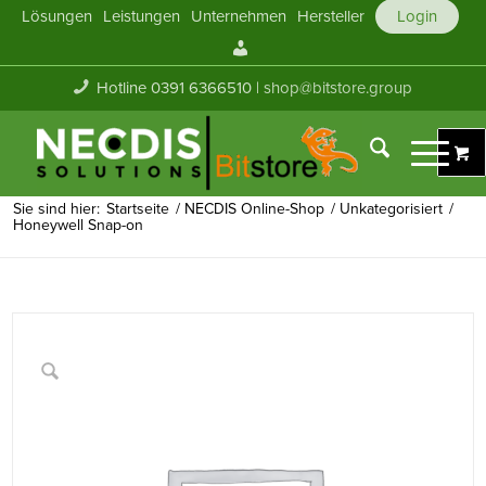
Lösungen
Leistungen
Unternehmen
Hersteller
Login
Mein
Konto
Hotline 0391 6366510 |
shop@bitstore.group
Sie sind hier:
Startseite
/
NECDIS Online-Shop
/
Unkategorisiert
/
Honeywell Snap-on