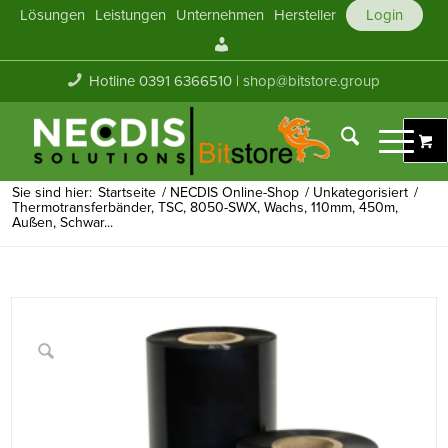
Lösungen
Leistungen
Unternehmen
Hersteller
Login
Mein
Konto
Hotline 0391 6366510 |
shop@bitstore.group
Sie sind hier:
Startseite
/
NECDIS Online-Shop
/
Unkategorisiert
/
Thermotransferbänder, TSC, 8050-SWX, Wachs, 110mm, 450m,
Außen, Schwar...