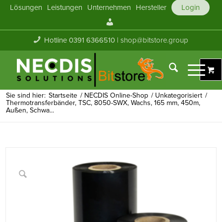
Lösungen
Leistungen
Unternehmen
Hersteller
Login
Mein
Konto
Hotline 0391 6366510 |
shop@bitstore.group
Sie sind hier:
Startseite
/
NECDIS Online-Shop
/
Unkategorisiert
/
Thermotransferbänder, TSC, 8050-SWX, Wachs, 165 mm, 450m,
Außen, Schwa...