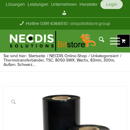
Lösungen
Leistungen
Unternehmen
Hersteller
Login
Mein
Konto
Hotline 0391 6366510 |
shop@bitstore.group
Sie sind hier:
Startseite
/
NECDIS Online-Shop
/
Unkategorisiert
/
Thermotransferbänder, TSC, 8050-SWX, Wachs, 83mm, 300m,
Außen, Schwarz...