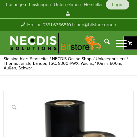
Lösungen
Leistungen
Unternehmen
Hersteller
Login
Mein
Konto
Hotline 0391 6366510 |
shop@bitstore.group
Sie sind hier:
Startseite
/
NECDIS Online-Shop
/
Unkategorisiert
/
Thermotransferbänder, TSC, 8300-PWX, Wachs, 110mm, 600m,
Außen, Schwar...