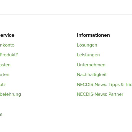
ervice
Informationen
enkonto
Lösungen
Produkt?
Leistungen
osten
Unternehmen
arten
Nachhaltigkeit
utz
NECDIS-News: Tipps & Tri
sbelehrung
NECDIS-News: Partner
m