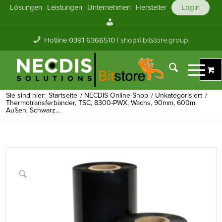
Lösungen
Leistungen
Unternehmen
Hersteller
Login
Mein
Konto
Hotline 0391 6366510 |
shop@bitstore.group
Sie sind hier:
Startseite
/
NECDIS Online-Shop
/
Unkategorisiert
/
Thermotransferbänder, TSC, 8300-PWX, Wachs, 90mm, 600m,
Außen, Schwarz...