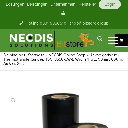
Lösungen
Leistungen
Unternehmen
Hersteller
Login
Mein
Konto
Hotline 0391 6366510 |
shop@bitstore.group
Sie sind hier:
Startseite
/
NECDIS Online-Shop
/
Unkategorisiert
/
Thermotransferbänder, TSC, 8550-SWR, Wachs/Harz, 90mm, 600m,
Außen, Sc...