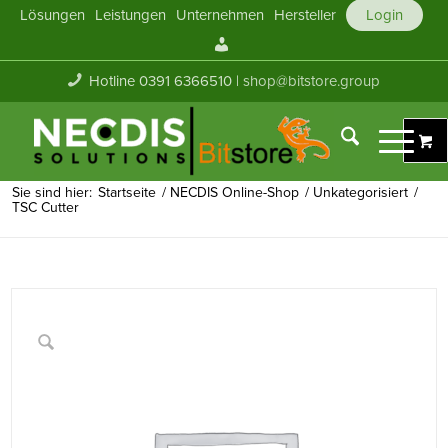
Lösungen
Leistungen
Unternehmen
Hersteller
Login
Mein
Konto
Hotline 0391 6366510 |
shop@bitstore.group
Sie sind hier:
Startseite
/
NECDIS Online-Shop
/
Unkategorisiert
/
TSC Cutter