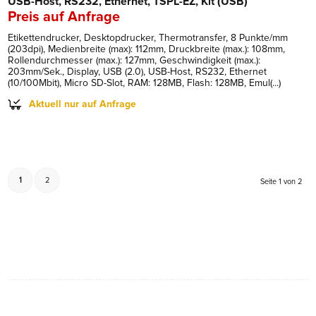
USB-Host, RS232, Ethernet, TSPL-EZ, Kit (USB)
Preis auf Anfrage
Etikettendrucker, Desktopdrucker, Thermotransfer, 8 Punkte/mm
(203dpi), Medienbreite (max): 112mm, Druckbreite (max.): 108mm,
Rollendurchmesser (max.): 127mm, Geschwindigkeit (max.):
203mm/Sek., Display, USB (2.0), USB-Host, RS232, Ethernet
(10/100Mbit), Micro SD-Slot, RAM: 128MB, Flash: 128MB, Emul(...)
Aktuell nur auf Anfrage
1
2
Seite 1 von 2