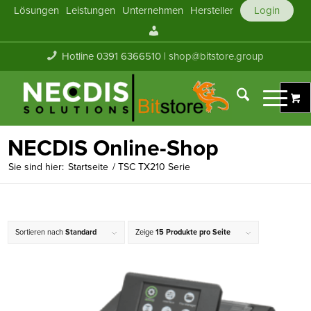
Lösungen
Leistungen
Unternehmen
Hersteller
Login
Mein
Konto
Hotline 0391 6366510 |
shop@bitstore.group
NECDIS Online-Shop
Sie sind hier:
Startseite
/
TSC TX210 Serie
Sortieren nach
Standard
Zeige
15 Produkte pro Seite