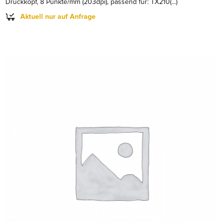
Druckkopf, 8 Punkte/mm (203dpi), passend für: TX210(...)
Aktuell nur auf Anfrage