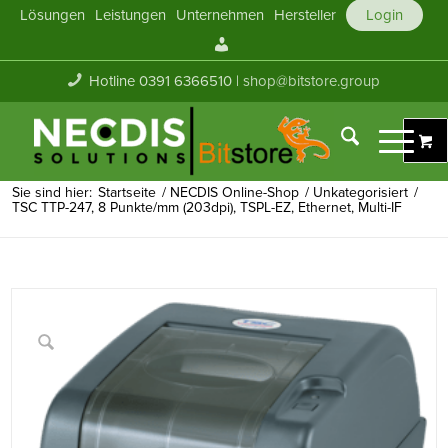
Lösungen
Leistungen
Unternehmen
Hersteller
Login
Mein
Konto
Hotline 0391 6366510 |
shop@bitstore.group
Sie sind hier:
Startseite
/
NECDIS Online-Shop
/
Unkategorisiert
/
TSC TTP-247, 8 Punkte/mm (203dpi), TSPL-EZ, Ethernet, Multi-IF