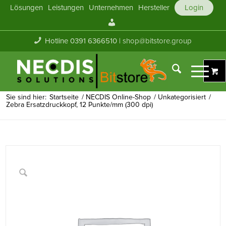
Lösungen
Leistungen
Unternehmen
Hersteller
Login
Mein
Konto
Hotline 0391 6366510 |
shop@bitstore.group
Sie sind hier:
Startseite
/
NECDIS Online-Shop
/
Unkategorisiert
/
Zebra Ersatzdruckkopf, 12 Punkte/mm (300 dpi)