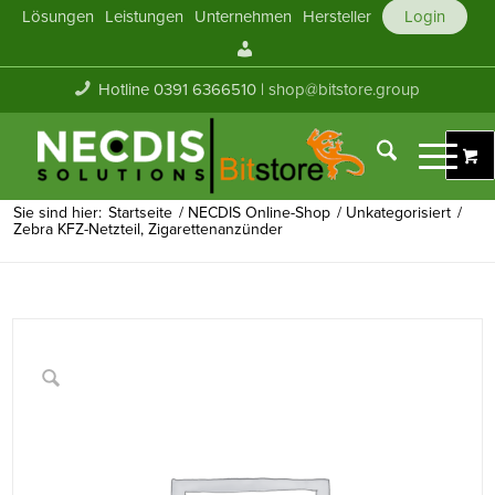
Lösungen
Leistungen
Unternehmen
Hersteller
Login
Mein
Konto
Hotline 0391 6366510 |
shop@bitstore.group
Sie sind hier:
Startseite
/
NECDIS Online-Shop
/
Unkategorisiert
/
Zebra KFZ-Netzteil, Zigarettenanzünder