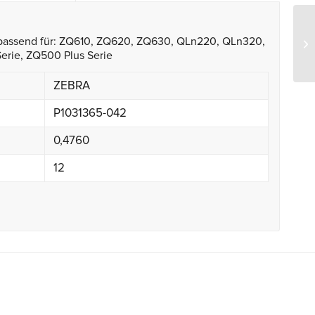
er, passend für: ZQ610, ZQ620, ZQ630, QLn220, QLn320,
Ze
erie, ZQ500 Plus Serie
ZEBRA
P1031365-042
0,4760
12