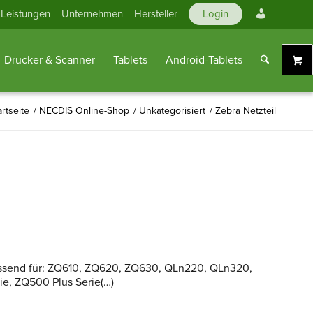
Mein
Leistungen
Unternehmen
Hersteller
Login
Konto
Drucker & Scanner
Tablets
Android-Tablets
artseite
/
NECDIS Online-Shop
/
Unkategorisiert
/
Zebra Netzteil
, passend für: ZQ610, ZQ620, ZQ630, QLn220, QLn320,
e, ZQ500 Plus Serie(…)