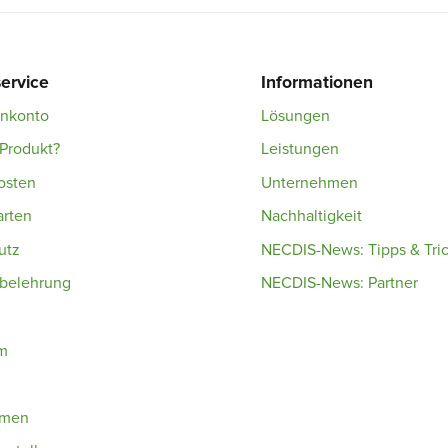
ervice
Informationen
enkonto
Lösungen
Produkt?
Leistungen
osten
Unternehmen
arten
Nachhaltigkeit
utz
NECDIS-News: Tipps & Tri
sbelehrung
NECDIS-News: Partner
m
hmen