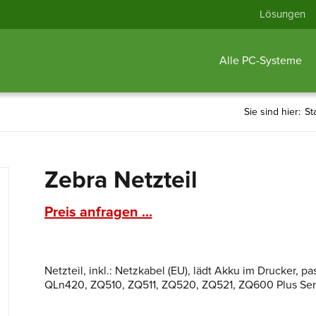
Lösungen
Alle PC-Systeme
Sie sind hier:
St
Zebra Netzteil
Preis anfragen ...
Netzteil, inkl.: Netzkabel (EU), lädt Akku im Drucker
QLn420, ZQ510, ZQ511, ZQ520, ZQ521, ZQ600 Plus Seri