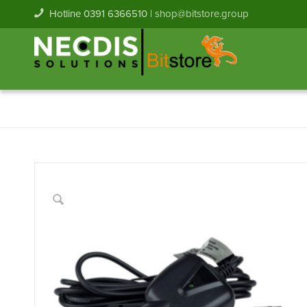
Hotline 0391 6366510 |
shop@bitstore.group