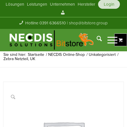
Lösungen
Leistungen
Unternehmen
Hersteller
Login
Mein
Konto
Hotline 0391 6366510 |
shop@bitstore.group
Sie sind hier:
Startseite
/
NECDIS Online-Shop
/
Unkategorisiert
/
Zebra Netzteil, UK