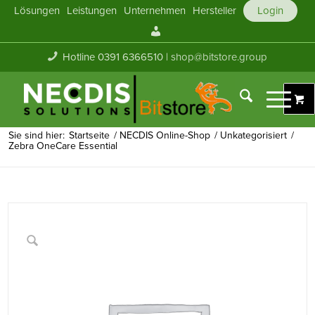
Lösungen
Leistungen
Unternehmen
Hersteller
Login
Mein
Konto
Hotline 0391 6366510 |
shop@bitstore.group
Sie sind hier:
Startseite
/
NECDIS Online-Shop
/
Unkategorisiert
/
Zebra OneCare Essential