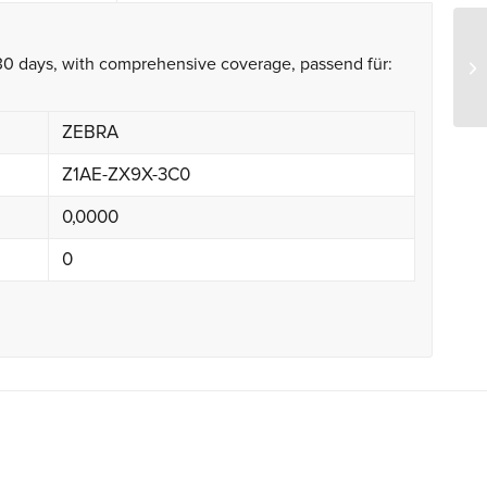
30 days, with comprehensive coverage, passend für:
Ze
ZEBRA
Z1AE-ZX9X-3C0
0,0000
0