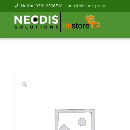
Hotline 0391 6366510 |
shop@bitstore.group