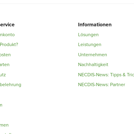
ervice
Informationen
enkonto
Lösungen
Produkt?
Leistungen
osten
Unternehmen
arten
Nachhaltigkeit
utz
NECDIS-News: Tipps & Tri
sbelehrung
NECDIS-News: Partner
m
hmen