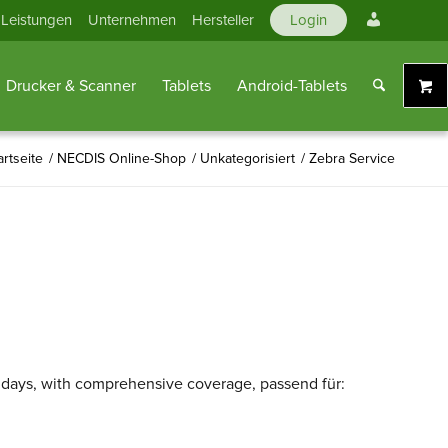
Mein
Leistungen
Unternehmen
Hersteller
Login
Konto
Drucker & Scanner
Tablets
Android-Tablets
artseite
/
NECDIS Online-Shop
/
Unkategorisiert
/
Zebra Service
 days, with comprehensive coverage, passend für: