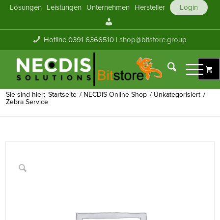
Lösungen
Leistungen
Unternehmen
Hersteller
Login
Mein
Konto
Hotline 0391 6366510 |
shop@bitstore.group
Sie sind hier:
Startseite
/
NECDIS Online-Shop
/
Unkategorisiert
/
Zebra Service