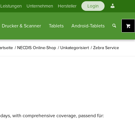
Mein
Leistungen
Unternehmen
Hersteller
Login
Konto
Drucker & Scanner
Tablets
Android-Tablets
artseite
/
NECDIS Online-Shop
/
Unkategorisiert
/
Zebra Service
 days, with comprehensive coverage, passend für: