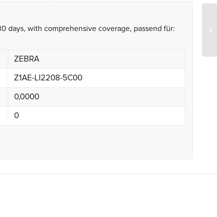
30 days, with comprehensive coverage, passend für:
Ze
ZEBRA
Z1AE-LI2208-5C00
0,0000
0