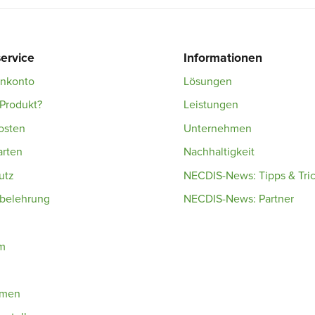
ervice
Informationen
enkonto
Lösungen
Produkt?
Leistungen
osten
Unternehmen
arten
Nachhaltigkeit
utz
NECDIS-News: Tipps & Tri
sbelehrung
NECDIS-News: Partner
m
hmen