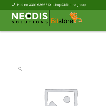
Hotline 0391 6366510 |
shop@bitstore.group