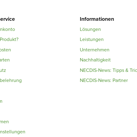
ervice
Informationen
enkonto
Lösungen
Produkt?
Leistungen
osten
Unternehmen
arten
Nachhaltigkeit
utz
NECDIS-News: Tipps & Tri
sbelehrung
NECDIS-News: Partner
m
hmen
nstellungen