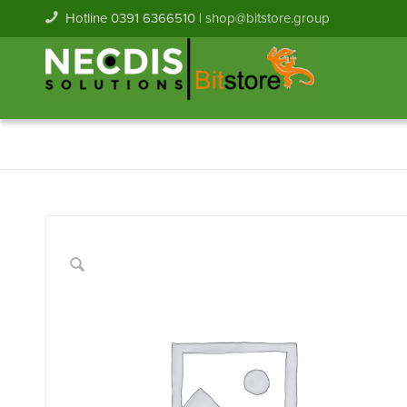
Hotline 0391 6366510 |
shop@bitstore.group