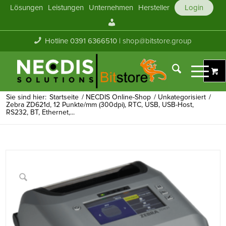
Lösungen
Leistungen
Unternehmen
Hersteller
Login
Mein
Konto
Hotline 0391 6366510 |
shop@bitstore.group
Sie sind hier:
Startseite
/
NECDIS Online-Shop
/
Unkategorisiert
/
Zebra ZD621d, 12 Punkte/mm (300dpi), RTC, USB, USB-Host,
RS232, BT, Ethernet,...