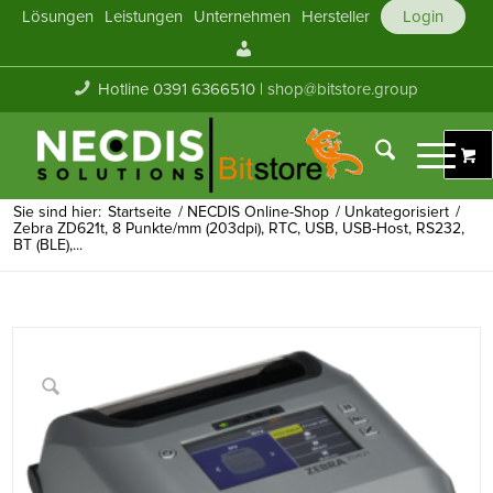
Lösungen
Leistungen
Unternehmen
Hersteller
Login
Mein
Konto
Hotline 0391 6366510 |
shop@bitstore.group
Sie sind hier:
Startseite
/
NECDIS Online-Shop
/
Unkategorisiert
/
Zebra ZD621t, 8 Punkte/mm (203dpi), RTC, USB, USB-Host, RS232,
BT (BLE),...