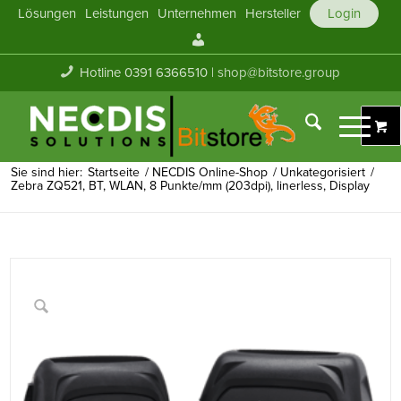
Lösungen
Leistungen
Unternehmen
Hersteller
Login
Mein
Konto
Hotline 0391 6366510 |
shop@bitstore.group
Sie sind hier:
Startseite
/
NECDIS Online-Shop
/
Unkategorisiert
/
Zebra ZQ521, BT, WLAN, 8 Punkte/mm (203dpi), linerless, Display