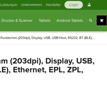
Mein
Leistungen
Unternehmen
Hersteller
Login
Konto
Drucker & Scanner
Tablets
Android-Tablets
 Punkte/mm (203dpi), Display, USB, USB-Host, RS232, BT (BLE),...
m (203dpi), Display, USB,
), Ethernet, EPL, ZPL,