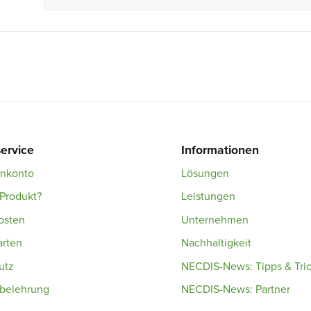
ervice
Informationen
enkonto
Lösungen
Produkt?
Leistungen
osten
Unternehmen
arten
Nachhaltigkeit
utz
NECDIS-News: Tipps & Tri
sbelehrung
NECDIS-News: Partner