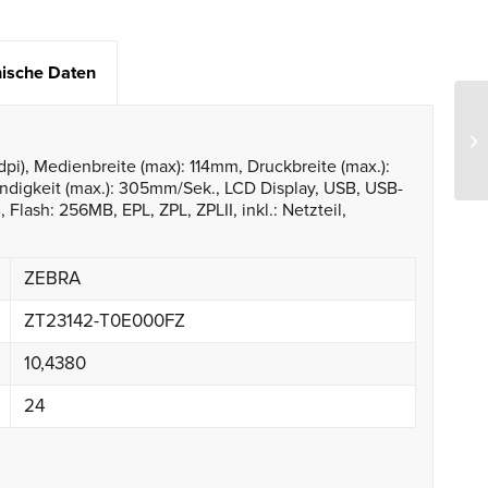
ische Daten
pi), Medienbreite (max): 114mm, Druckbreite (max.):
digkeit (max.): 305mm/Sek., LCD Display, USB, USB-
lash: 256MB, EPL, ZPL, ZPLII, inkl.: Netzteil,
ZEBRA
ZT23142-T0E000FZ
10,4380
24